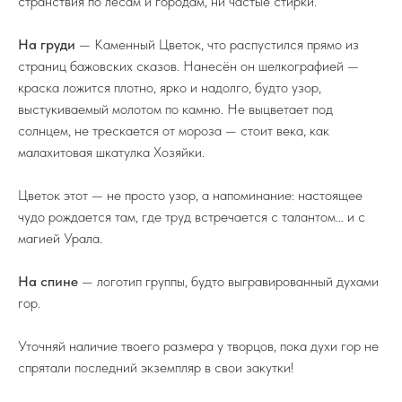
странствия по лесам и городам, ни частые стирки.
На груди
— Каменный Цветок, что распустился прямо из
страниц бажовских сказов. Нанесён он шелкографией —
краска ложится плотно, ярко и надолго, будто узор,
выстукиваемый молотом по камню. Не выцветает под
солнцем, не трескается от мороза — стоит века, как
малахитовая шкатулка Хозяйки.
Цветок этот — не просто узор, а напоминание: настоящее
чудо рождается там, где труд встречается с талантом… и с
магией Урала.
На спине
— логотип группы, будто выгравированный духами
гор.
Уточняй наличие твоего размера у творцов, пока духи гор не
спрятали последний экземпляр в свои закутки!