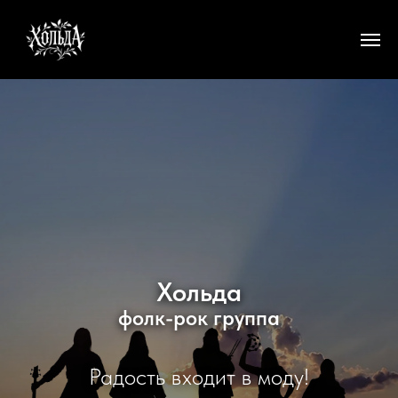
Хольда
фолк-рок группа
Радость входит в моду!