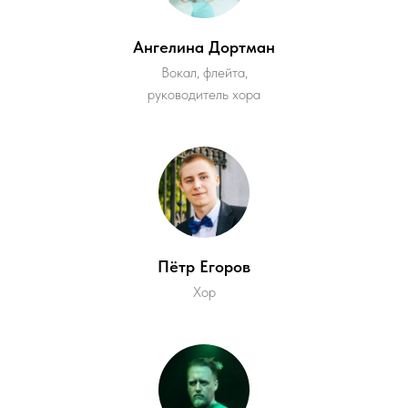
Ангелина Дортман
Вокал, флейта,
руководитель хора
Пётр Егоров
Хор