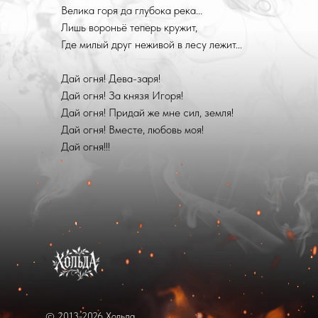
Велика горя да глубока река...
Лишь вороньё теперь кружит,
Где милый друг неживой в лесу лежит...
Дай огня! Дева-заря!
Дай огня! За князя Игоря!
Дай огня! Придай же мне сил, земля!
Дай огня! Вместе, любовь моя!
Дай огня!!!
© 2013-2026 Хольда