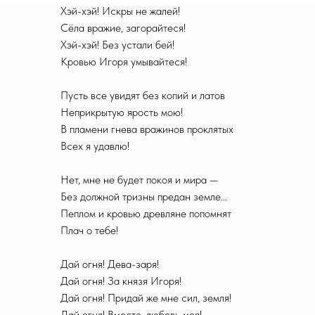
Хэй-хэй! Искры не жалей!
Сёла вражие, загорайтеся!
Хэй-хэй! Без устали бей!
Кровью Игоря умывайтеся!
Пусть все увидят без копий и латов
Неприкрытую ярость мою!
В пламени гнева вражинов проклятых
Всех я удавлю!
Нет, мне не будет покоя и мира —
Без должной тризны предан земле...
Пеплом и кровью древляне попомнят
Плач о тебе!
Дай огня! Дева-заря!
Дай огня! За князя Игоря!
Дай огня! Придай же мне сил, земля!
Дай огня! Вместе, любовь моя!