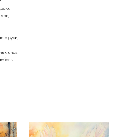
?
краю.
егов,
о с руки,
ных снов
любовь.