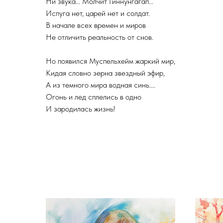
Ни звука... Молчит Гиннунгагап...
Испуга нет, царей нет и солдат.
В начале всех времен и миров
Не отличить реальность от снов.
Но появился Муспельхейм жаркий мир,
Кидая словно зерна звездный эфир,
А из темного мира водная синь....
Огонь и лед сплелись в одно
И зародилась жизнь!