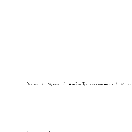
Хольда
/
Музыка
/
Альбом Тропами лесными
/
Мирос