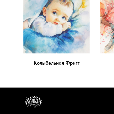
Колыбельная Фригг